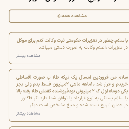
مشاهده همه
با سلام.چطور در تعزیرات حکومتی ثبت وکالت کنم برای موکل
در تعزیرات ،اعلام وکالت به صورت دستی میباشد
مشاهده بیشتر
سلام من فروردین امسال یک تیکه طلا ب صورت اقساطی
خریدم و قرار شد ۱۰ماهه ماهی ۲میلیون قسط بدم ولی بجز
یکی دوماه اول ک ۲ میلیونی بودفروشنده گفتش طلا رفته بالا
با سلام بستگی به نوع قرارداد یا توافق شما دارد اگر فاکتور
شمام باید بیشتر قسط بدید و من چندقسط رو ۳میلیون
در همان تاریخ بسته شده و مبلغ مشخص است دیگر
۴۰۰واریز کردم من رفتم پرسیدم چقددیگه مونده تسویه کنم
افزایش قیمت وجاهت قانونی ندارد .که در عرف هم معمولا
میگه الان ۴ قسط دیگ مونده و هرقسط ۴میلیونو ۲۰۰ میشه
مشاهده بیشتر
مبلغ همان مبلغ اولیه می باشد
اگ بخواهید تسویه کنید از ۲ میلیون رسیده به۴۲۰۰میلیون
میخواستم بپرسم این کارشون قانونیه؟