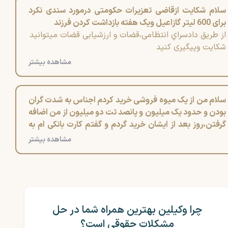
سلام شکایت ازقاضی تعزیرات حکومتی درمورد سندی نکرد
برای 600 لیتر گازاعیل ویک هفته بازداشت کردن فرزند
از طریق دادسراي انتظامی،قضات و ارزشیابی قضات میتوانید
شکایت وپیگیری کنید
مشاهده بیشتر
سلام من از یک میوه فروشی خرید کردم اجناس به شدت گران
بودن و حدود یک میلیون و پانصد تت دو میلیون از من اضافه
گرفتن،روز بعد از ایشان خرید گردم و گفتم کارت بانکی ام به
مشکل خورده ،امکانش هست فردا پولش رو حساب کنم؟و
مشاهده بیشتر
دیگه حساب نکردم و الان فکر میکنم هنوز یک میلیون و پانصد
بیشتر از من گرفته شده و این کار من هنوز جبران خسارت وارد
شده به من نست حالا این اقا مدام پیام میدن و تحدید میکنن
میخواستم ببینم چه اقدامی باید بکنم
چرا وکیلین بهترین همراه شما در حل
مشکلات حقوقی است؟