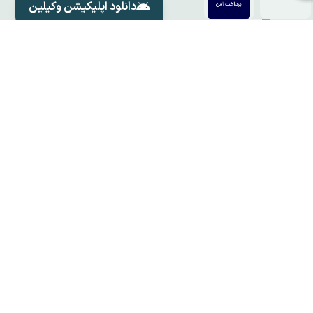
دانلود اپلیکیشن وکیلین
دانلود اپلیکیشن وکلای وکیلین
دسترسی سریع
شبکه های اجتماعی
وکلای وکیلین
خدمات ما
تماس با ما
مقالات
سوالات متداول
قوانین و مقررات
درباره ما
© 2026 -
Vorna Co