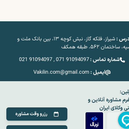
درس :
شیراز، فلکه گاز، نبش کوچه ۱۳، بین بانک ملت و
، ساختمان ۵۶۲، طبقه همکف
شماره تماس :
021 91094097 , 071 91094097
ایمیل :
Vakilin.com@gmail.com
لین:
فرم مشاوره آنلاین و
نی وکلای ایران
رزرو وقت مشاوره