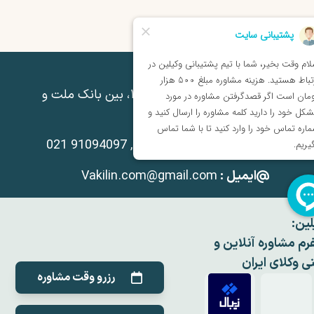
درس :
شیراز، فلکه گاز، نبش کوچه ۱۳، بین بانک ملت و
، ساختمان ۵۶۲، طبقه همکف
شماره تماس :
021 91094097 , 071 91094097
ایمیل :
Vakilin.com@gmail.com
لین:
فرم مشاوره آنلاین و
نی وکلای ایران
رزرو وقت مشاوره