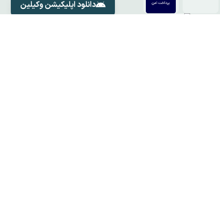
دانلود اپلیکیشن وکیلین
دانلود اپلیکیشن وکلای وکیلین
دسترسی سریع
شبکه های اجتماعی
وکلای وکیلین
خدمات ما
تماس با ما
مقالات
سوالات متداول
قوانین و مقررات
درباره ما
© 2026 -
Vorna Co