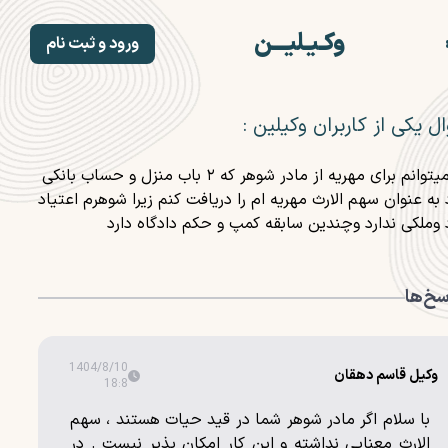
وکـیـلیـــن
ورود و ثبت نام
صفحه اصلی
ثبت نام وکلا
ل یکی از کاربران وکیلین :
وکلا
خدمات
ایا میتوانم برای مهریه از مادر شوهر که ۲ باب منزل و حساب بانکی
بلاگ
 به عنوان سهم الارث مهریه ام را دریافت کنم زیرا شوهرم اعتیاد
مشاوره حقوقی رایگان
 وملکی ندارد وچندین سابقه کمپ و حکم دادگاه دارد
درباره ما
سخ‌ها
1404/8/10
وکیل قاسم دهقان
18:8
با سلام اگر مادر شوهر شما در قید حیات هستند ، سهم
الارث معنایی نداشته و این کار امکان پذیر نیست . در