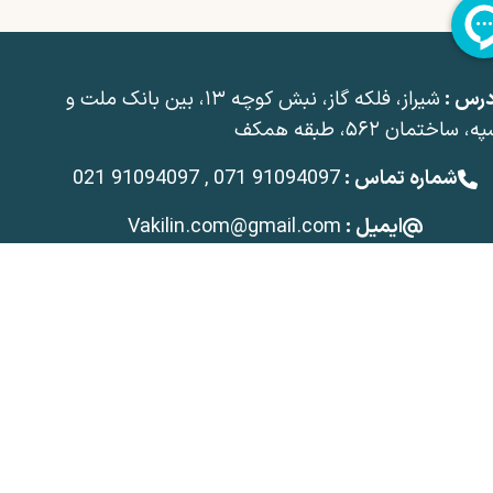
درس :
شیراز، فلکه گاز، نبش کوچه ۱۳، بین بانک ملت و
، ساختمان ۵۶۲، طبقه همکف
شماره تماس :
021 91094097 , 071 91094097
ایمیل :
Vakilin.com@gmail.com
لین:
فرم مشاوره آنلاین و
رزرو وقت مشاوره
نی وکلای ایران
دانلود اپلیکیشن وکیلین
دانلود اپلیکیشن وکلای وکیلین