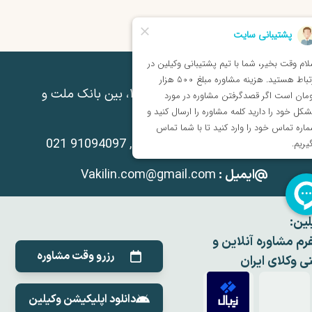
درس :
شیراز، فلکه گاز، نبش کوچه ۱۳، بین بانک ملت و
، ساختمان ۵۶۲، طبقه همکف
شماره تماس :
021 91094097 , 071 91094097
ایمیل :
Vakilin.com@gmail.com
لین:
فرم مشاوره آنلاین و
رزرو وقت مشاوره
نی وکلای ایران
دانلود اپلیکیشن وکیلین