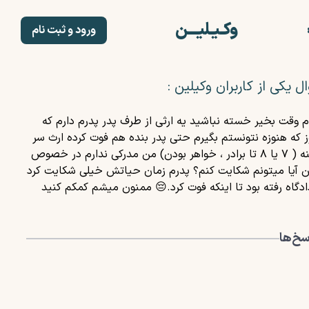
وکـیـلیـــن
ورود و ثبت نام
صفحه اصلی
ثبت نام وکلا
ل یکی از کاربران وکیلین :
وکلا
خدمات
 وقت بخیر خسته نباشید یه ارثی از طرف پدر پدرم دارم که
بلاگ
 که هنوزه نتونستم بگیرم حتی پدر بنده هم فوت کرده ارث سر
مشاوره حقوقی رایگان
زمینه ( ۷ یا ۸ تا برادر ، خواهر بودن) من مدرکی ندارم در خصوص
درباره ما
ن آیا میتونم شکایت کنم؟ پدرم زمان حیاتش خیلی شکایت کرد
ادگاه رفته بود تا اینکه فوت کرد.😔 ممنون میشم کمکم کنید
سخ‌ها