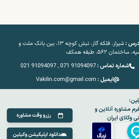
درس :
شیراز، فلکه گاز، نبش کوچه ۱۳، بین بانک ملت و
، ساختمان ۵۶۲، طبقه همکف
شماره تماس :
021 91094097 , 071 91094097
ایمیل :
Vakilin.com@gmail.com
لین:
فرم مشاوره آنلاین و
رزرو وقت مشاوره
نی وکلای ایران
دانلود اپلیکیشن وکیلین