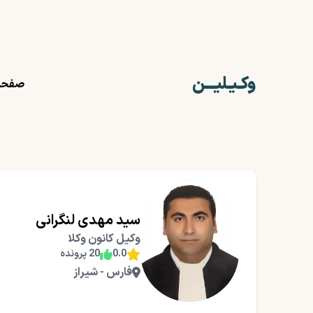
وکـیـلیـــن
صفحه
سید مهدی لنگرانی
وکیل کانون وکلا
0.0
20 پرونده
فارس - شیراز