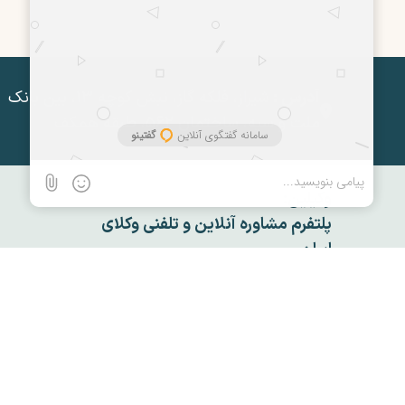
آدرس :
شیراز، فلکه گاز، نبش کوچه ۱۳، بین بانک
ملت و سپه، ساختمان ۵۶۲، طبقه همکف
وکیلین:
پلتفرم مشاوره آنلاین و تلفنی وکلای
ایران