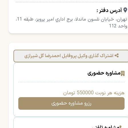
آدرس دفتر :
تهران، خيابان نلسون ماندلا، برج اداري امير پرویز، طبقه 11،
واحد 112
اشتراک گذاری وکیل پروفایل احمدرضا گل شیرازی
مشاوره حضوری
هزینه هر نوبت 550000 تومان
رزرو مشاوره حضوری
مشاوره تلفنی