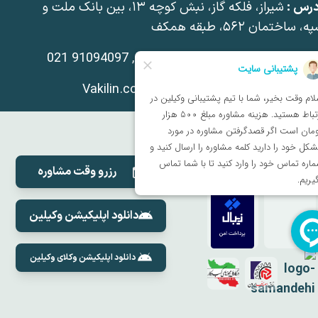
درس :
شیراز، فلکه گاز، نبش کوچه ۱۳، بین بانک ملت و
، ساختمان ۵۶۲، طبقه همکف
شماره تماس :
021 91094097 , 071 91094097
ایمیل :
Vakilin.com@gmail.com
لین:
فرم مشاوره آنلاین و
رزرو وقت مشاوره
نی وکلای ایران
دانلود اپلیکیشن وکیلین
دانلود اپلیکیشن وکلای وکیلین