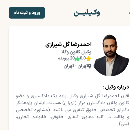
وکـیـلیـــن
ورود و ثبت نام
صفحه اصلی
ثبت نام وکلا
وکلا
احمدرضا گل شیرازی
خدمات
وکیل کانون وکلا
بلاگ
0.0
20 پرونده
مشاوره حقوقی رایگان
تهران - تهران
درباره ما
درباره وکیل :
آقای احمدرضا گل شیرازی وکیل پایه یک دادگستری و عضو
کانون وکلای دادگستری مرکز (تهران) هستند. ایشان پژوهشگر
دکترای تخصصی حقوق کیفری می باشند. (مشاوره تخصصی
و وکالت در کلیه دعاوی کیفری، حقوقی، خانواده، تجاری،
ثبتی)